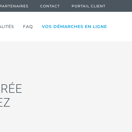
PARTENAIRES
CONTACT
PORTAIL CLIENT
Reche
LITÉS
FAQ
VOS DÉMARCHES EN LIGNE
IRÉE
EZ